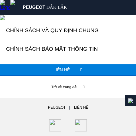
PEUGEOT
ĐẮK LẮK
SẢN PHẨM
CHÍNH SÁCH VÀ QUY ĐỊNH CHUNG
MUA XE
DỊCH VỤ
CHÍNH SÁCH BẢO MẬT THÔNG TIN
GIỚI THIỆU
TIN TỨC
LIÊN HỆ
LIÊN HỆ
Trở về trang đầu
PEUGEOT
LIÊN HỆ