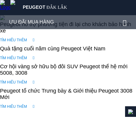
PEUGEOT
ĐẮK LẮK
SẢN PHẨM
ƯU ĐÃI MUA HÀNG
Peugeot hỗ trợ phương tiện đi lại cho khách bảo hành
MUA XE
xe
ƯU ĐÃI MUA HÀNG
DỊCH VỤ
TÌM HIỂU THÊM
BẢNG GIÁ XE
Quà tặng cuối năm cùng Peugeot Việt Nam
GIỚI THIỆU
TIN TỨC
TÌM HIỂU THÊM
ĐĂNG KÝ LÁI THỬ
Cơ hội vàng sở hữu bộ đôi SUV Peugeot thế hệ mới
LIÊN HỆ
5008, 3008
TÌM HIỂU THÊM
Peugeot tổ chức Trưng bày & Giới thiệu Peugeot 3008
Mới
TÌM HIỂU THÊM