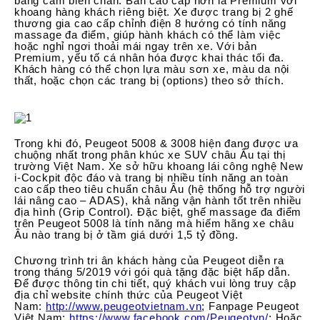
bằng cảm biến chân. Bản cao cấp hơn là Premium với
khoang hàng khách riêng biệt. Xe được trang bị 2 ghế
thương gia cao cấp chỉnh điện 8 hướng có tính năng
massage đa điểm, giúp hành khách có thể làm việc
hoặc nghỉ ngơi thoải mái ngay trên xe. Với bản
Premium, yếu tố cá nhân hóa được khai thác tối đa.
Khách hàng có thể chọn lựa màu sơn xe, màu da nội
thất, hoặc chọn các trang bị (options) theo sở thích.
Trong khi đó, Peugeot 5008 & 3008 hiện đang được ưa
chuộng nhất trong phân khúc xe SUV châu Âu tại thị
trường Việt Nam. Xe sở hữu khoang lái công nghệ New
i-Cockpit độc đáo và trang bị nhiều tính năng an toàn
cao cấp theo tiêu chuẩn châu Âu (hệ thống hỗ trợ người
lái nâng cao – ADAS), khả năng vận hành tốt trên nhiều
địa hình (Grip Control). Đặc biệt, ghế massage đa điểm
trên Peugeot 5008 là tính năng mà hiếm hãng xe châu
Âu nào trang bị ở tầm giá dưới 1,5 tỷ đồng.
Chương trình tri ân khách hàng của Peugeot diễn ra
trong tháng 5/2019 với gói quà tặng đặc biệt hấp dẫn.
Để được thông tin chi tiết, quý khách vui lòng truy cập
địa chỉ website chính thức của Peugeot Việt
Nam:
http://www.peugeotvietnam.vn
; Fanpage Peugeot
Việt Nam:
https://www.facebook.com/Peugeotvn/
; Hoặc