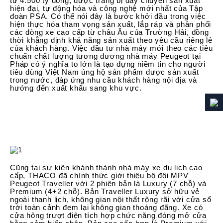
tư 4.500 tỷ đồng, được trang bị dây chuyền sản xuất
hiện đại, tự động hóa và công nghệ mới nhất của Tập
đoàn PSA. Có thể nói đây là bước khởi đầu trong việc
hiện thực hóa tham vọng sản xuất, lắp ráp và phân phối
các dòng xe cao cấp từ châu Âu của Trường Hải, đồng
thời khẳng định khả năng sản xuất theo yêu cầu riêng lẻ
của khách hàng. Việc đầu tư nhà máy mới theo các tiêu
chuẩn chất lượng tương đương nhà máy Peugeot tại
Pháp có ý nghĩa to lớn là tạo dựng niềm tin cho người
tiêu dùng Việt Nam ủng hộ sản phẩm được sản xuất
trong nước, đáp ứng nhu cầu khách hàng nội địa và
hướng đến xuất khẩu sang khu vực.
Cũng tại sự kiện khánh thành nhà máy xe du lịch cao
cấp, THACO đã chính thức giới thiệu bộ đôi MPV
Peugeot Traveller với 2 phiên bản là Luxury (7 chỗ) và
Premium (4+2 chỗ). Bản Traveller Luxury sở hữu vẻ
ngoài thanh lịch, không gian nội thất rộng rãi với cửa sổ
trời toàn cảnh đem lại không gian thoáng đãng. Xe có
cửa hông trượt điện tích hợp chức năng đóng mở cửa