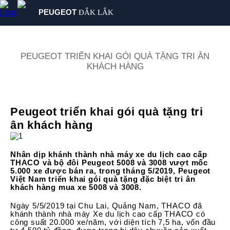
PEUGEOT
ĐẮK LẮK
SẢN PHẨM
MUA XE
PEUGEOT TRIỂN KHAI GÓI QUÀ TẶNG TRI ÂN
KHÁCH HÀNG
DỊCH VỤ
GIỚI THIỆU
TIN TỨC
Peugeot triển khai gói quà tặng tri
LIÊN HỆ
ân khách hàng
Nhân dịp khánh thành nhà máy xe du lịch cao cấp
THACO và bộ đôi Peugeot 5008 và 3008 vượt mốc
5.000 xe được bán ra, trong tháng 5/2019, Peugeot
Việt Nam triển khai gói quà tặng đặc biệt tri ân
khách hàng mua xe 5008 và 3008.
Ngày 5/5/2019 tại Chu Lai, Quảng Nam, THACO đã
khánh thành nhà máy Xe du lịch cao cấp THACO có
công suất 20.000 xe/năm, với diện tích 7,5 ha, vốn đầu