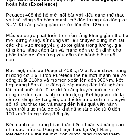
hoàn hảo (Excellence)
Peugeot 408 thế hệ mới nổi bật với kiểu dáng thể thao
và khả năng vận hành mạnh mẽ đặc trưng của dòng xe
SUV. Khoảng sáng gầm xe lớn lên đến 189mm.
Mẫu xe được phát triển trên nền tảng khung gầm thế hệ
mới cứng vững, sử dụng vật liệu chuyên dụng mới tại
các khu vực trọng yếu giúp xe giảm trọng lượng, gia
tăng khả năng cách âm và mang đến sự ổn định cho
phần thân xe, đáp ứng yêu cầu vận hành hiệu suất
cao.
Đặc biệt, mẫu xe Peugeot 408 tại Việt Nam được trang
bị động cơ 1.6 Turbo Puretech thế hệ mới mạnh mẽ với
công suất 218hp và momen xoắn lên đến 300Nm, kết
hợp cùng hộp số tự động 8 cấp mang đến trải nghiệm
lái mạnh mẽ nhờ tối ưu khả năng truyền mô-men từ
động cơ đến các bánh xe chủ động. Kết hợp với đó là
cần số dạng lẫy tối giản, có thể tối ưu quá trình chuyển
số, tối ưu thao tác và mang đến hiệu quả vận hành
vượt trội giúp mẫu xe có khả năng tăng tốc từ 0 đến
100 km/h trong vòng 8.8 giây.
Bên cạnh các trang bị an toàn tiêu chuẩn và nâng cao
như các mẫu xe Peugeot hiện hữu tại Việt Nam,
Peugeot 408 thế hệ mới còn được tăng cường thêm