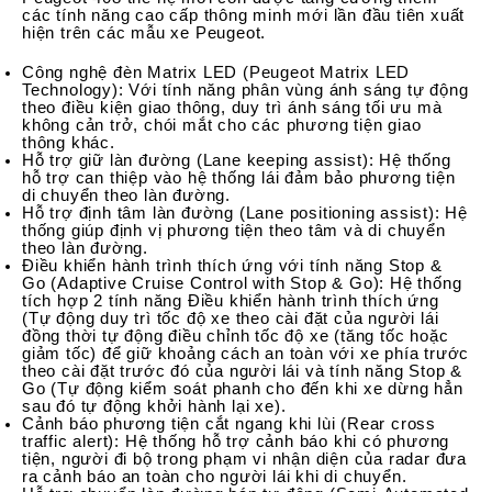
các tính năng cao cấp thông minh mới lần đầu tiên xuất
hiện trên các mẫu xe Peugeot.
Công nghệ đèn Matrix LED (Peugeot Matrix LED
Technology): Với tính năng phân vùng ánh sáng tự động
theo điều kiện giao thông, duy trì ánh sáng tối ưu mà
không cản trở, chói mắt cho các phương tiện giao
thông khác.
Hỗ trợ giữ làn đường (Lane keeping assist): Hệ thống
hỗ trợ can thiệp vào hệ thống lái đảm bảo phương tiện
di chuyển theo làn đường​.
Hỗ trợ định tâm làn đường (Lane positioning assist): Hệ
thống giúp định vị phương tiện theo tâm và di chuyển
theo làn đường.
Điều khiển hành trình thích ứng với tính năng Stop &
Go (Adaptive Cruise Control with Stop & Go): Hệ thống
tích hợp 2 tính năng Điều khiển hành trình thích ứng
(Tự động duy trì tốc độ xe theo cài đặt của người lái
đồng thời tự động điều chỉnh tốc độ xe (tăng tốc hoặc
giảm tốc) để giữ khoảng cách an toàn với xe phía trước
theo cài đặt trước đó của người lái và tính năng Stop &
Go (Tự động kiểm soát phanh cho đến khi xe dừng hẳn
sau đó tự động khởi hành lại xe).
Cảnh báo phương tiện cắt ngang khi lùi (Rear cross
traffic alert): Hệ thống hỗ trợ cảnh báo khi có phương
tiện, người đi bộ trong phạm vi nhận diện của radar đưa
ra cảnh báo an toàn cho người lái​ khi di chuyển.