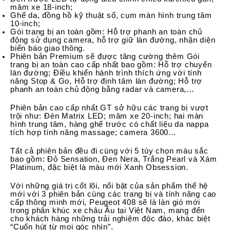
mâm xe 18-inch;
Ghế da, đồng hồ kỹ thuật số, cụm màn hình trung tâm
10-inch;
Gói trang bị an toàn gồm: Hỗ trợ phanh an toàn chủ
động sử dụng camera, hỗ trợ giữ làn đường, nhận diện
biển báo giao thông.
Phiên bản Premium sẽ được tăng cường thêm Gói
trang bị an toàn cao cấp nhất bao gồm: Hỗ trợ chuyển
làn đường; Điều khiển hành trình thích ứng với tính
năng Stop & Go, Hỗ trợ định tâm làn đường; Hỗ trợ
phanh an toàn chủ động bằng radar và camera,…
Phiên bản cao cấp nhất GT sở hữu các trang bị vượt
trội như: Đèn Matrix LED; mâm xe 20-inch; hai màn
hình trung tâm, hàng ghế trước có chất liệu da nappa
tích hợp tính năng massage; camera 3600…
Tất cả phiên bản đều đi cùng với 5 tùy chọn màu sắc
bao gồm: Đỏ Sensation, Đen Nera, Trắng Pearl và Xám
Platinum, đặc biệt là màu mới Xanh Obsession.
Với những giá trị cốt lõi, nổi bật của sản phẩm thế hệ
mới với 3 phiên bản cùng các trang bị và tính năng cao
cấp thông minh mới, Peugeot 408 sẽ là làn gió mới
trong phân khúc xe châu Âu tại Việt Nam, mang đến
cho khách hàng những trải nghiệm độc đáo, khác biệt
“Cuốn hút từ mọi góc nhìn”.