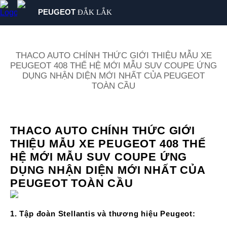
PEUGEOT
ĐẮK LẮK
SẢN PHẨM
MUA XE
THACO AUTO CHÍNH THỨC GIỚI THIỆU MẪU XE
PEUGEOT 408 THẾ HỆ MỚI MẪU SUV COUPE ỨNG
DỊCH VỤ
DỤNG NHẬN DIỆN MỚI NHẤT CỦA PEUGEOT
GIỚI THIỆU
TOÀN CẦU
TIN TỨC
LIÊN HỆ
THACO AUTO CHÍNH THỨC GIỚI
THIỆU MẪU XE PEUGEOT 408 THẾ
HỆ MỚI MẪU SUV COUPE ỨNG
DỤNG NHẬN DIỆN MỚI NHẤT CỦA
PEUGEOT TOÀN CẦU
1. Tập đoàn Stellantis và thương hiệu Peugeot: