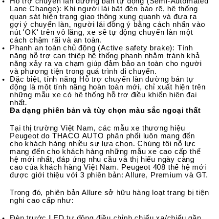
Hỗ trợ chuyển làn đường bán tự động (Semi-Automated
Lane Change): Khi người lái bật đèn báo rẽ, hệ thống
quan sát hiện trạng giao thông xung quanh và đưa ra
gợi ý chuyển làn, người lái đồng ý bằng cách nhấn vào
nút 'OK' trên vô lăng, xe sẽ tự động chuyển làn một
cách chậm rãi và an toàn.
Phanh an toàn chủ động (Active safety brake): Tính
năng hỗ trợ can thiệp hệ thống phanh nhằm tránh khả
năng xảy ra va chạm​ giúp đảm bảo an toàn cho người
và phương tiện​ trong quá trình di chuyển.
Đặc biệt, tính năng Hỗ trợ chuyển làn đường bán tự
động là một tính năng hoàn toàn mới, chỉ xuất hiện trên
những mẫu xe có hệ thống hỗ trợ điều khiển hiện đại
nhất.
Đa dạng phiên bản và tùy chọn màu sắc ngoại thất
Tại thị trường Việt Nam, các mẫu xe thương hiệu
Peugeot do THACO AUTO phân phối luôn mang đến
cho khách hàng nhiều sự lựa chọn. Chúng tôi nỗ lực
mang đến cho khách hàng những mẫu xe cao cấp thế
hệ mới nhất, đáp ứng nhu cầu và thị hiếu ngày càng
cao của khách hàng Việt Nam. Peugeot 408 thế hệ mới
được giới thiệu với 3 phiên bản: Allure, Premium và GT.
Trong đó, phiên bản Allure sở hữu hàng loạt trang bị tiện
nghi cao cấp như:
Đèn trước LED tự động điều chỉnh chiếu xa/chiếu gần,