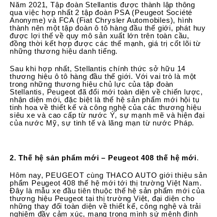
Năm 2021, Tập đoàn Stellantis được thành lập thông
qua việc hợp nhất 2 tập đoàn PSA (Peugeot Société
Anonyme) và FCA (Fiat Chrysler Automobiles), hình
thành nên một tập đoàn ô tô hàng đầu thế giới, phát huy
được lợi thế về quy mô sản xuất lớn trên toàn cầu,
đồng thời kết hợp được các thế mạnh, giá trị cốt lõi từ
những thương hiệu danh tiếng.
Sau khi hợp nhất, Stellantis chính thức sở hữu 14
thương hiệu ô tô hàng đầu thế giới. Với vai trò là một
trong những thương hiệu chủ lực của tập đoàn
Stellantis, Peugeot đã đổi mới toàn diện về chiến lược,
nhận diện mới, đặc biệt là thế hệ sản phẩm mới hội tụ
tinh hoa về thiết kế và công nghệ của các thương hiệu
siêu xe và cao cấp từ nước Ý, sự mạnh mẽ và hiện đại
của nước Mỹ, sự tinh tế và lãng mạn từ nước Pháp.
2. Thế hệ sản phẩm mới – Peugeot 408 thế hệ mới
.
Hôm nay, PEUGEOT cùng THACO AUTO giới thiệu sản
phẩm Peugeot 408 thế hệ mới tới thị trường Việt Nam.
Đây là mẫu xe đầu tiên thuộc thế hệ sản phẩm mới của
thương hiệu Peugeot tại thị trường Việt, đại diện cho
những thay đổi toàn diện về thiết kế, công nghệ và trải
nghiệm đầy cảm xúc, mang trong mình sứ mệnh định