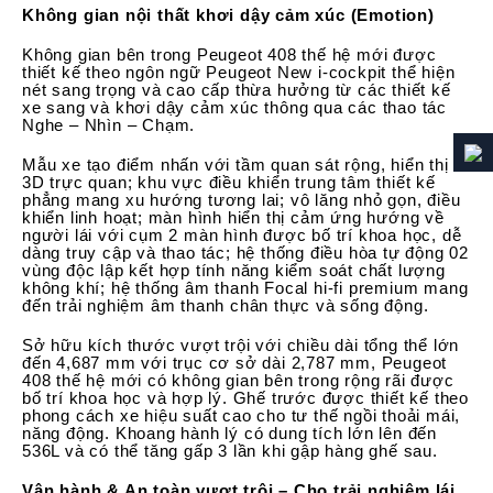
Không gian nội thất khơi dậy cảm xúc (Emotion)
Không gian bên trong Peugeot 408 thế hệ mới được
thiết kế theo ngôn ngữ Peugeot New i-cockpit thể hiện
nét sang trọng và cao cấp thừa hưởng từ các thiết kế
xe sang và khơi dậy cảm xúc thông qua các thao tác
Nghe – Nhìn – Chạm.
Mẫu xe tạo điểm nhấn với tầm quan sát rộng, hiển thị
3D trực quan; khu vực điều khiển trung tâm thiết kế
phẳng mang xu hướng tương lai; vô lăng nhỏ gọn, điều
khiển linh hoạt; màn hình hiển thị cảm ứng hướng về
người lái với cụm 2 màn hình được bố trí khoa học, dễ
dàng truy cập và thao tác; hệ thống điều hòa tự động 02
vùng độc lập kết hợp tính năng kiểm soát chất lượng
không khí; hệ thống âm thanh Focal hi-fi premium mang
đến trải nghiệm âm thanh chân thực và sống động.
Sở hữu kích thước vượt trội với chiều dài tổng thể lớn
đến 4,687 mm với trục cơ sở dài 2,787 mm, Peugeot
408 thế hệ mới có không gian bên trong rộng rãi được
bố trí khoa học và hợp lý. Ghế trước được thiết kế theo
phong cách xe hiệu suất cao cho tư thế ngồi thoải mái,
năng động. Khoang hành lý có dung tích lớn lên đến
536L và có thể tăng gấp 3 lần khi gập hàng ghế sau.
Vận hành & An toàn vượt trội – Cho trải nghiệm lái