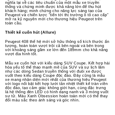
nghĩa lại về các tiêu chuẩn của một mẫu xe truyền
thống và chứng minh được khả năng lớn để thu hút
khách hàng; minh chứng cho năng lực sáng tạo của
Peugeot và chiến lược "tiến tới thị trường ô tô cao cấp"
mở ra kỷ nguyên mới cho thương hiệu Peugeot trên
toàn cầu.
Thiết kế cuốn hút (Allure)
Peugeot 408 thế hệ mới sở hữu thông số kích thước ấn
tượng, hoàn toàn vượt trội cả bên ngoài và bên trong
với khoảng sáng gầm xe lớn đến 189mm cho khả năng
vượt địa hình tốt.
Mẫu xe cuốn hút với kiểu dáng SUV Coupe. Kết hợp hài
hòa yếu tố thể thao mạnh mẽ của SUV và sự lịch lãm
như các dòng Sedan truyền thống với đuôi xe được
vuốt theo kiểu dáng Coupe độc đáo. Đây cũng là mẫu
xe mang nhận diện mới nhất của thương hiệu Peugeot
với logo nổi bật kết hợp lưới tản nhiệt thiết kế tràn viền
độc đáo, tạo cảm giác không giới hạn, cùng đặc trưng
là hệ thống đèn LED có hình dạng nanh và 3 móng vuốt
sư tử. Màu Xanh Obsession hoàn toàn mới có thể thay
đổi màu sắc theo ánh sáng và góc nhìn.